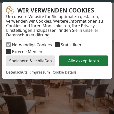
04745 9114580
info@trauerwerk-geestland.de
WIR VERWENDEN COOKIES
WIR VERWENDEN COOKIES
Um unsere Website für Sie optimal zu gestalten,
...
verwenden wir Cookies. Weitere Informationen zu
Cookies und Ihren Möglichkeiten, Ihre Privacy-
Akzeptieren
Einstellungen anzupassen, finden Sie in unserer
Datenschutzerklärung
.
Notwendige Cookies
Statistiken
Wer wir sind
Externe Medien
Speichern & schließen
Alle akzeptieren
Trauerfall
Datenschutz
Impressum
Cookie Details
Abschied
Trauerfeier
Bestattungsformen