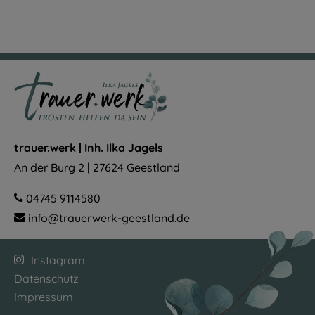
trauer.werk | Inh. Ilka Jagels
An der Burg 2 | 27624 Geestland
04745 9114580
info@trauerwerk-geestland.de
Navigation
überspringen
Instagram
Datenschutz
Impressum