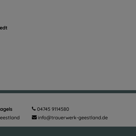
edt
Jagels
04745 9114580
Geestland
info@trauerwerk-geestland.de