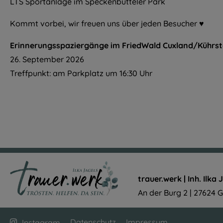
LTS Sportanlage im Speckenbütteler Park
Kommt vorbei, wir freuen uns über jeden Besucher ♥
Erinnerungsspaziergänge im FriedWald Cuxland/Kührst
26. September 2026
Treffpunkt: am Parkplatz um 16:30 Uhr
trauer.werk | Inh. Ilka 
An der Burg 2 | 27624 
Navigation
überspringen
Datenschutz
Impressum
Instagram