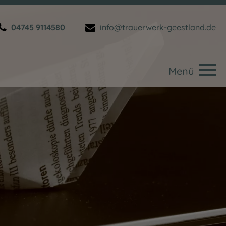
04745 9114580
info@trauerwerk-geestland.de
Menü
Wer wir sind
Trauerfall
Abschied
Trauerfeier