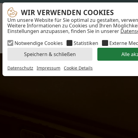
WIR VERWENDEN COOKIES
WIR VERWENDEN COOKIES
Um unsere Website für Sie optimal zu gestalten, verwe
...
Weitere Informationen zu Cookies und Ihren Möglichkeit
Einstellungen anzupassen, finden Sie in unserer
Datens
Akzeptieren
Notwendige Cookies
Statistiken
Externe Me
Speichern & schließen
Alle ak
Datenschutz
Impressum
Cookie Details